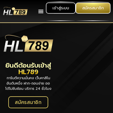
เข้าสู่ระบบ
สมัครสมาชิก
ยินดีต้อนรับเข้าสู่
HL789
การันตีความมั่นคง เว็บคาสิโน
อันดับหนึ่ง ฝาก-ถอนง่าย ออ
โต้ไม่ซับซ้อน บริการ 24 ชั่วโมง
สมัครสมาชิก