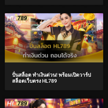
ปั่นสล็อต ทำเงินด่วน! พร้อมเปิดวาร์ป
สล็อตเว็บตรง HL789