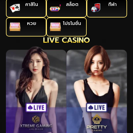
คาสิโน
สล็อต
กีฬา
หวย
โปรโมชั่น
LIVE CASINO