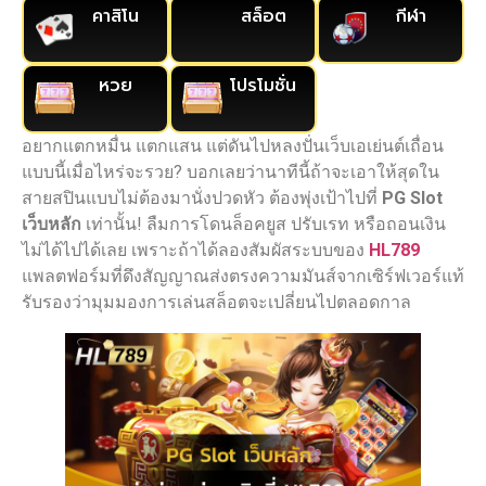
คาสิโน
สล็อต
กีฬา
หวย
โปรโมชั่น
อยากแตกหมื่น แตกแสน แต่ดันไปหลงปั่นเว็บเอเย่นต์เถื่อน
แบบนี้เมื่อไหร่จะรวย? บอกเลยว่านาทีนี้ถ้าจะเอาให้สุดใน
สายสปินแบบไม่ต้องมานั่งปวดหัว ต้องพุ่งเป้าไปที่
PG Slot
เว็บหลัก
เท่านั้น! ลืมการโดนล็อคยูส ปรับเรท หรือถอนเงิน
ไม่ได้ไปได้เลย เพราะถ้าได้ลองสัมผัสระบบของ
HL789
แพลตฟอร์มที่ดึงสัญญาณส่งตรงความมันส์จากเซิร์ฟเวอร์แท้
รับรองว่ามุมมองการเล่นสล็อตจะเปลี่ยนไปตลอดกาล