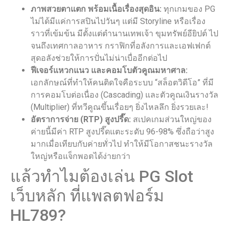
ภาพสวยตาแตก พร้อมเนื้อเรื่องสุดอิน:
ทุกเกมของ PG
ไม่ได้มีแค่การสปินไปวันๆ แต่มี Storyline หรือเรื่อง
ราวที่เข้มข้น มีตั้งแต่ตำนานเทพเจ้า ขุมทรัพย์อียิปต์ ไป
จนถึงเทศกาลอาหาร กราฟิกที่อลังการและเอฟเฟกต์
สุดอลังช่วยให้การปั่นไม่น่าเบื่ออีกต่อไป
ฟีเจอร์แหวกแนว และคอมโบตัวคูณมหาศาล:
เอกลักษณ์ที่ทำให้คนติดใจคือระบบ “สล็อตวิดีโอ” ที่มี
การคอมโบต่อเนื่อง (Cascading) และตัวคูณเงินรางวัล
(Multiplier) ที่ทวีคูณขึ้นเรื่อยๆ ยิ่งไหลลึก ยิ่งรวยเละ!
อัตราการจ่าย (
RTP) สูงปรี๊ด:
สเปคเกมส่วนใหญ่ของ
ค่ายนี้มีค่า RTP สูงปรี๊ดแตะระดับ 96-98% ซึ่งถือว่าสูง
มากเมื่อเทียบกับค่ายทั่วไป ทำให้มีโอกาสชนะรางวัล
ใหญ่หรือแจ็กพอตได้ง่ายกว่า
แล้วทำไมต้องเล่น PG Slot
เว็บหลัก ที่แพลตฟอร์ม
HL789?