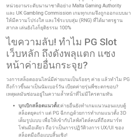
หน่วยงานระดับนานาชาติอย่าง Malta Gaming Authority
และ UK Gambling Commission เกมทุกเกมจึงถูกออกแบบมา
ให้มีความโปร่งใส และใช้ระบบสุ่ม (RNG) ที่ได้มาตรฐาน
สากล เล่นยังไงก็ยุติธรรม 100%
ไขความลับ! ทำไม PG Slot
เว็บหลัก ถึงดังพลุแตก แซง
หน้าค่ายอื่นกระจุย?
วงการสล็อตออนไลน์มีค่ายเกมเป็นร้อยๆ ค่าย แล้วทำไม PG
ถึงก้าวขึ้นมาเป็นนัมเบอร์วัน เบียดค่ายรุ่นพี่ซะตกขอบ?
เหตุผลมันซ่อนอยู่ในความล้ำหน้าที่ไม่มีใครตามทัน
บุกเบิกสล็อตแนวตั้ง
:
ค่ายอื่นยังทำเกมแนวนอนแบบตู้
สล็อตยุคเก่า แต่ PG ฉีกกฎด้วยการทำเกมแนวตั้ง 3D
เต็มรูปแบบ เพื่อให้เข้ากับไลฟ์สไตล์คนที่ถือสมาร์ท
โฟนมือเดียว ถือว่าเป็นการปฏิวัติวงการ UX/UI ของ
สล็อตมือถือแบบสิ้นเชิง!