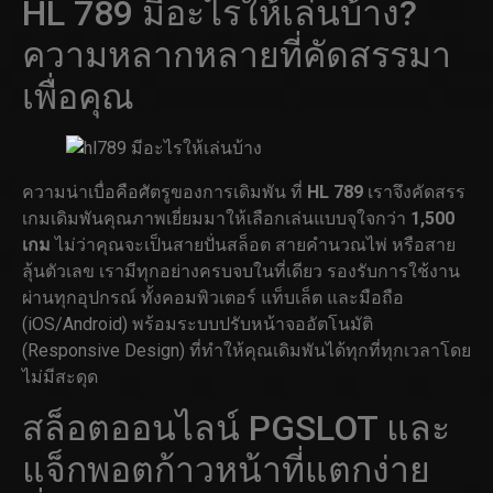
HL 789 มีอะไรให้เล่นบ้าง?
ความหลากหลายที่คัดสรรมา
เพื่อคุณ
ความน่าเบื่อคือศัตรูของการเดิมพัน ที่
HL 789
เราจึงคัดสรร
เกมเดิมพันคุณภาพเยี่ยมมาให้เลือกเล่นแบบจุใจกว่า
1,500
เกม
ไม่ว่าคุณจะเป็นสายปั่นสล็อต สายคำนวณไพ่ หรือสาย
ลุ้นตัวเลข เรามีทุกอย่างครบจบในที่เดียว รองรับการใช้งาน
ผ่านทุกอุปกรณ์ ทั้งคอมพิวเตอร์ แท็บเล็ต และมือถือ
(iOS/Android) พร้อมระบบปรับหน้าจออัตโนมัติ
(Responsive Design) ที่ทำให้คุณเดิมพันได้ทุกที่ทุกเวลาโดย
ไม่มีสะดุด
สล็อตออนไลน์ PGSLOT และ
แจ็กพอตก้าวหน้าที่แตกง่าย