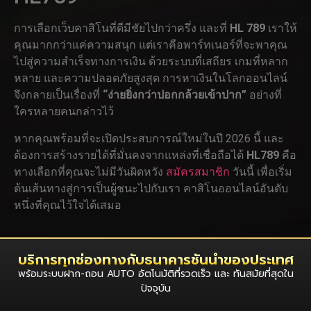
การเลือกเว็บคาสิโนที่ดีมีชัยไปกว่าครึ่ง และที่
HL 789
เราให้
คุณมากกว่าแค่ความสนุก แต่เราคือพาร์ทเนอร์ที่จะพาคุณ
ไปสู่ความสำเร็จทางการเงิน ด้วยระบบที่เสถียร เกมที่หลาก
หลาย และความปลอดภัยสูงสุด การหาเงินในโลกออนไลน์
จึงกลายเป็นเรื่องที่
“ง่ายยิ่งกว่าปอกกล้วยเข้าปาก”
อย่างที่
ใครหลายคนกล่าวไว้
หากคุณพร้อมที่จะเปิดประสบการณ์ใหม่ในปี 2026 นี้ และ
ต้องการสร้างรายได้ที่มั่นคงจากแหล่งที่เชื่อถือได้
HL789
คือ
ทางเลือกที่คุณจะไม่มีวันผิดหวัง
สมัครสมาชิก
วันนี้ เพื่อเริ่ม
ต้นเส้นทางสู่การเป็นผู้ชนะไปกับเรา คาสิโนออนไลน์อันดับ
หนึ่งที่คุณไว้ใจได้เสมอ
บริการทุกช่องทางกับธนาคารชั้นนำของประเทศ
พร้อมระบบฝาก-ถอน AUTO อัตโนมัติที่รวดเร็ว และ ทันสมัยที่สุดใน
ปัจจุบัน