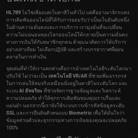
HL789
ไม่ใช่เพียงแค่เว็บคาสิโนทั่วไป แต่คืออาณาจักรแห่ง
การเดิมพันออนไลน์ที่ได้รับการยอมรับว่าเป็นเว็บอันดับหนึ่ง
ในด้านความมั่นคงและการบริการ เรามุ่งมั่นที่จะเปลี่ยน
ความไม่แน่นอนของโลกออนไลน์ให้กลายเป็นความมั่นคง
ทางการเงินให้กับสมาชิกทุกคน ด้วยแนวคิดการให้บริการ
อย่างเท่าเทียม ไม่เลือกปฏิบัติ และสร้างบรรยากาศที่ผ่อน
คลายในการทำเงิน
จุดเด่นที่ทำให้เราแตกต่างคือการนำเทคโนโลยีระดับโลกมา
ปรับใช้ ไม่ว่าจะเป็น
เทคโนโลยี
VR/AR
ที่ช่วยเพิ่มอรรถรส
ในการเล่นให้สมจริงเหมือนนั่งอยู่ในคาสิโนระดับโลก และ
ระบบ
AI อัจฉริยะ
ที่ช่วยจัดการฐานข้อมูลและวิเคราะห์
ความปลอดภัย ทำให้ทุกการเดิมพันของคุณราบรื่นและ
แม่นยำ นอกจากนี้เรายังใช้ระบบการเข้ารหัสข้อมูลระดับ
SSL
และการยืนยันตัวตนแบบ
Biometric
เพื่อให้มั่นใจว่า
ข้อมูลส่วนตัวและธุรกรรมทางการเงินของคุณจะปลอดภัย
100%