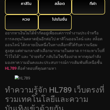
คาสิโน
สล็อต
กีฬา
หวย
โปรโมชั่น
อยากหาเงินไม่ได้จำกัดอยู่เพียงแค่การทำงานประจำหรือ
การลงทุนในตลาดหุ้นอีกต่อไป คาสิโนออนไลน์ และ สล็อต
ออนไลน์ ได้กลายเป็นหนึ่งในทางเลือกที่ได้รับความนิยม
สูงสุด แต่ท่ามกลางตัวเลือกมากมายในตลาด การจะหาเว็บที่
“ไว้ใจได้” และ “จ่ายจริง” กลับไม่ใช่เรื่องง่าย หากคุณกำลัง
มองหาความมั่นคงและประสบการณ์การเดิมพันที่เหนือชั้น
HL789
คือคำตอบที่คุณตามหา
ทำความรู้จัก HL789 เว็บตรงที่
รวมเทคโนโลยีและความ
บันเทิงเข้าด้วยกัน