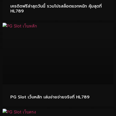
เครดิตฟรีล่าสุดวันนี้ รวมโปรสล็อตแจกหนัก คุ้มสุดที่
HL789
PG Slot เว็บหลัก เล่นง่ายจ่ายจริงที่ HL789