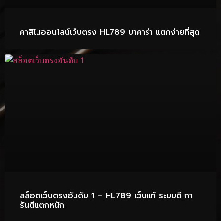
คาสิโนออนไลน์เว็บตรง HL789 บาคาร่า แตกง่ายที่สุด
สล็อตเว็บตรงอันดับ 1 – HL789 เว็บแท้ ระบบดี กา
รันตีแตกหนัก