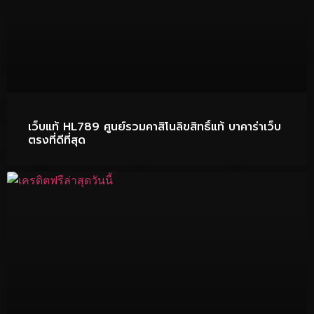
เว็บแท้ HL789 ศูนย์รวมคาสิโนลิขสิทธิ์แท้ บาคาร่าเว็บ
ตรงที่ดีที่สุด