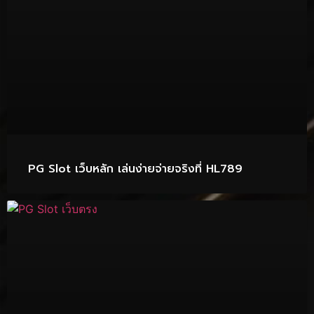
PG Slot เว็บหลัก เล่นง่ายจ่ายจริงที่ HL789