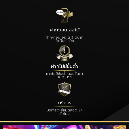
ฝากถอน ออโต้
ฝาก-ถอน ออโต้ 3 วินาที
เจ้าเดียวในไทย
ฝากไม่มีขั้นต่ำ
ฝากไม่มีขั้นต่ำ ถอนขั้นต่ำ
100 บาท
บริการ
บริการดีเยี่ยมตลอด 24
ชั่วโมง