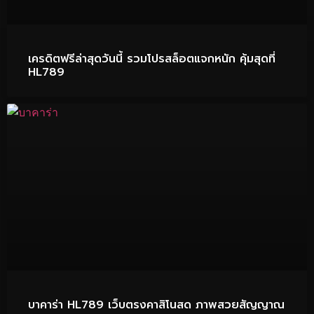
เครดิตฟรีล่าสุดวันนี้ รวมโปรสล็อตแจกหนัก คุ้มสุดที่
HL789
บาคาร่า HL789 เว็บตรงคาสิโนสด ภาพสวยสัญญาณ