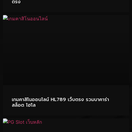
ตรง
เกมคาสิโนออนไลน์ HL789 เว็บตรง รวมบาคาร่า
สล็อต ไฮโล