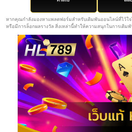
คาสิโน
สล็
หากคุณกำลังมองหาแพลตฟอร์มสำหรับเดิมพันออนไลน์ที่ไว้ใจได้ต
หรือมีการล็อกผลรางวัล สิ่งเหล่านี้ทำให้ความสนุกในการเดิมพ