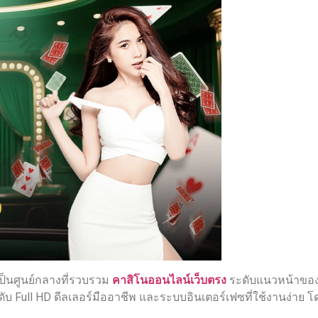
เป็นศูนย์กลางที่รวบรวม
คาสิโนออนไลน์เว็บตรง
ระดับแนวหน้าของโ
ระดับ Full HD ดีลเลอร์มืออาชีพ และระบบอินเตอร์เฟซที่ใช้งานง่าย