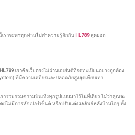
นี้เราจะพาทุกท่านไปทำความรู้จักกับ
HL789
สุดยอด
HL789
เราคือเว็บตรงไม่ผ่านเอเย่นต์ที่จดทะเบียนอย่างถูกต้อง
stem) ที่มีความเสถียรและปลอดภัยสูงสุดเทียบเท่า
เรารวบรวมความบันเทิงทุกรูปแบบมาไว้ในที่เดียว ไม่ว่าคุณจะ
ม่มีการหักเปอร์เซ็นต์ หรือปรับแต่งผลลัพธ์หลังบ้านใดๆ ทั้ง