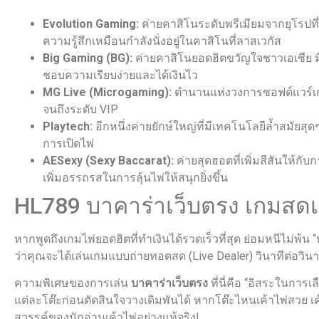
Evolution Gaming:
ค่ายคาสิโนระดับพรีเมียมจากยุโรปที่
ความรู้สึกเหมือนกำลังนั่งอยู่ในคาสิโนที่ลาสเวกัส
Big Gaming (BG):
ค่ายคาสิโนยอดฮิตขวัญใจชาวเอเชีย มีจ
ชอบความเรียบง่ายและได้เงินไว
MG Live (Microgaming):
ตำนานแห่งวงการซอฟต์แวร์เกมออ
จนถึงระดับ VIP
Playtech:
อีกหนึ่งค่ายยักษ์ใหญ่ที่มีเทคโนโลยีล้ำสมั
การเปิดไพ่
AESexy (Sexy Baccarat):
ค่ายสุดฮอตที่เพิ่มสีสันให้กั
เพิ่มอรรถรสในการลุ้นไพ่ให้สนุกยิ่งขึ้น
HL789 บาคาร่าเว็บตรง เกมสดเ
หากพูดถึงเกมไพ่ยอดฮิตที่ทำเงินได้รวดเร็วที่สุด ย่อมหนีไม่พ้น
ว่าคุณจะได้เล่นเกมแบบถ่ายทอดสด (Live Dealer) วินาทีต่อวินาที
ความพิเศษของการเล่น
บาคาร่าเว็บตรง
ที่นี่คือ “อิสระในกา
แต่ละโต๊ะก่อนตัดสินใจวางเดิมพันได้ หากโต๊ะไหนเค้าไพ่สวย เค้า
สวรรค์ของนักอ่านเค้าไพ่อย่างแท้จริง!