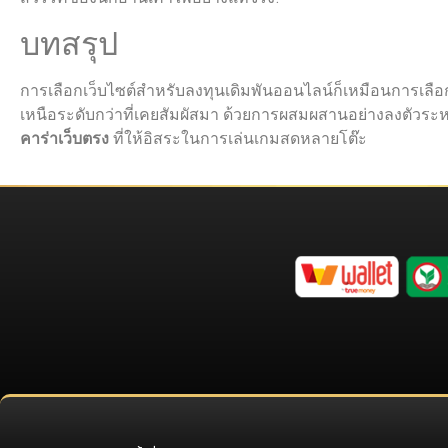
บทสรุป
การเลือกเว็บไซต์สำหรับลงทุนเดิมพันออนไลน์ก็เหมือนการเลือกเพ
เหนือระดับกว่าที่เคยสัมผัสมา ด้วยการผสมผสานอย่างลงตัวระ
คาร่าเว็บตรง
ที่ให้อิสระในการเล่นเกมสดหลายโต๊ะ