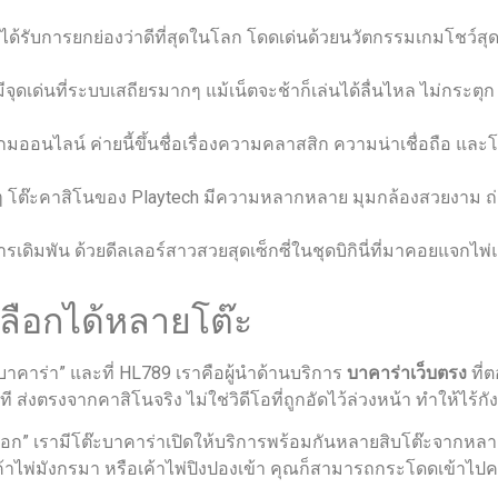
ได้รับการยกย่องว่าดีที่สุดในโลก โดดเด่นด้วยนวัตกรรมเกมโชว์สุ
ุดเด่นที่ระบบเสถียรมากๆ แม้เน็ตจะช้าก็เล่นได้ลื่นไหล ไม่กระตุ
นไลน์ ค่ายนี้ขึ้นชื่อเรื่องความคลาสสิก ความน่าเชื่อถือ และโต๊ะ
ยสุดๆ โต๊ะคาสิโนของ Playtech มีความหลากหลาย มุมกล้องสวยงาม
บการเดิมพัน ด้วยดีลเลอร์สาวสวยสุดเซ็กซี่ในชุดบิกินี่ที่มาคอยแจก
ลือกได้หลายโต๊ะ
 “บาคาร่า” และที่ HL789 เราคือผู้นำด้านบริการ
บาคาร่าเว็บตรง
ที่
 ส่งตรงจากคาสิโนจริง ไม่ใช่วิดีโอที่ถูกอัดไว้ล่วงหน้า ทำให้ไร้กั
รเลือก” เรามีโต๊ะบาคาร่าเปิดให้บริการพร้อมกันหลายสิบโต๊ะจาก
ไพ่มังกรมา หรือเค้าไพ่ปิงปองเข้า คุณก็สามารถกระโดดเข้าไปคว้ากำไ