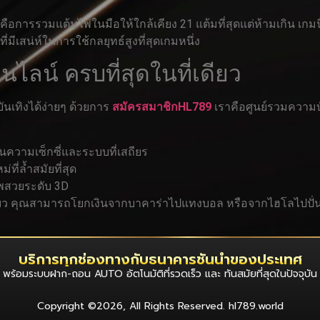
คือการรวมแต้มไพ่ในมือให้ใกล้เคียง 21 แต้มที่สุดแต่ห้ามเกิน เกม
ี่มีเสน่ห์ในการใช้กลยุทธ์สูงที่สุดเกมหนึ่ง
ลน์ ครบที่สุดในที่เดียว
นเทิงได้ง่ายๆ ด้วยการ
สมัครสมาชิกHL789
เราคือศูนย์รวมความบ
นความเซ็กซี่และระบบที่เสถียร
ี่ล้ำสมัยที่สุด
พสวยระดับ 3D
ว คุณสามารถโยกเงินจากบาคาร่าไปแทงบอล หรือจากไฮโลไปปั่นสล็อ
บริการทุกช่องทางกับธนาคารชั้นนำของประเทศ
พร้อมระบบฝาก-ถอน AUTO อัตโนมัติที่รวดเร็ว และ ทันสมัยที่สุดในปัจจุบัน
Copyright ©2026, All Rights Reserved. hl789.world