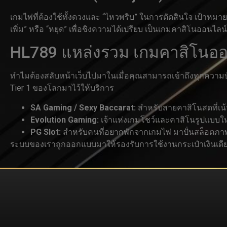
เกมไพ่ที่ต้องใช้ทั้งดวงและ “ไหวพริบ” ในการตัดสินใจ เป้าหมาย
เพิ่ม” หรือ “หยุด” เพื่อชิงความได้เปรียบ เป็นเกมคาสิโนออนไลน์ท
HL789 แหล่งรวม เกมคาสิโนออนไ
ทำไมต้องสลับหน้าเว็บไปมาในเมื่อคุณสามารถเข้าถึงทุกความบั
Tier 1 ของโลกมาไว้ให้บริการ
SA Gaming / Sexy Baccarat:
สำหรับสายคาสิโนสดที่เน้
Evolution Gaming:
เจ้าแห่งเกมโชว์และคาสิโนรูปแบบใหม่ท
PG Slot:
สำหรับคนที่อยากพักจากเกมไพ่ มาปั่นสล็อตภา
ระบบของเราถูกออกแบบมาให้รองรับการใช้งานกระเป๋าเงินเดีย