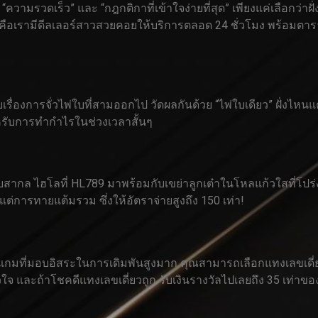
ื่อง “ความรวดเร็ว” และ “กฎกติกาที่เข้าใจง่ายที่สุด” เพียงแค่เลือก
ือเรามีดีลเลอร์สาวสวยคอยให้บริการตลอด 24 ชั่วโมง พร้อมตาร
เรื่องการจั่วไพ่ใบที่สามออกไป วัดผลกันด้วย “ไพ่ใบเดียว” ฝั่งไหนแต
หรับการทำกำไรในช่วงเวลาสั้นๆ
บสากล ไฮโลที่ HL789 มาพร้อมกับเขย่าลูกเต๋าในโหลแก้วใสที่โปร
้แต่การทายแต้มรวม ซึ่งให้อัตราจ่ายสูงถึง 150 เท่า!
ป็นเกมที่มอบอิสระในการเดิมพันสูงมาก คุณสามารถเลือกแทงเลขเดี่ย
ัวใจ และถ้าโชคดีแทงเลขเดี่ยวถูก รับเงินรางวัลไปเลยถึง 35 เท่าของ