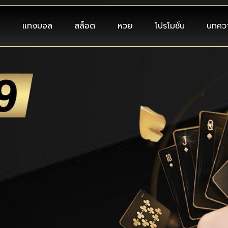
น
แทงบอล
สล็อต
หวย
โปรโมชั่น
บทคว