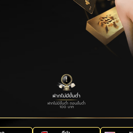
ฝากไม่มีขั้นต่ำ
ฝากไม่มีขั้นต่ำ ถอนขั้นต่ำ
100 บาท