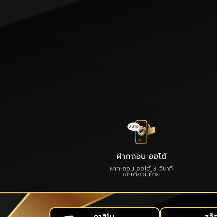
ฝากถอน ออโต้
ฝาก-ถอน ออโต้ 3 วินาที
เจ้าเดียวในไทย