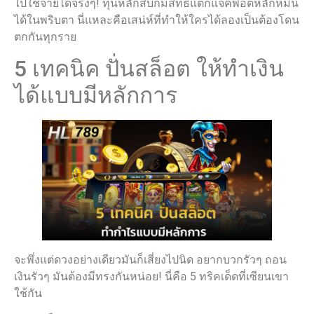
ไปใช้จ่ายได้จริงๆ! ทุนหลักสิบก็มีสิทธิ์แตกแจ็คพอตหลักหมื่น
ได้ในพริบตา นี่แหละคือเสน่ห์ที่ทำให้ใครได้ลองเป็นต้องโดน
ตกกันทุกราย
5 เทคนิค ปั่นสล็อต ให้ทำเงิน
ได้แบบมีหลักการ
จะพึ่งแต่ดวงอย่างเดียวมันก็เสี่ยงไปนิด อยากบวกรัวๆ ถอน
เงินรัวๆ มันต้องมีทรงกันหน่อย! นี่คือ 5 ทริคเด็ดที่เซียนเขา
ใช้กัน