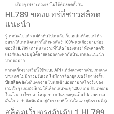
เรื่อยๆ เพราะดวงเราไม่ได้ดีตลอดทั้งวัน
HL789 ของแทร่ที่ชาวสล็อต
แนะนำ
รู้เทคนิคไปแล้ว แต่ถ้าดันไปเล่นกับเว็บเอเย่นต์ก็จบเห่! ถ้า
อยากให้เทคนิคเหล่านี้เกิดผลลัพธ์ 100% คุณต้องมาปล่อย
ของที่
HL789
เท่านั้น เพราะที่นี่คือ “ของแทร่” ที่เหล่าสตรีม
เมอร์และคอมมูนิตี้สายสล็อตต่างพากันป้ายยาและแนะนำ
ปากต่อปาก
สาเหตุก็เพราะเว็บนี้ใช้ระบบ API แท้ส่งตรงจากค่ายเกมต่าง
ประเทศ ไม่มีการปรับเรท ไม่มีการล็อกยูสเซอร์ใดๆ ทั้งสิ้น
ปั่นสล็อต
ยังไงก็แตกง่าย โบนัสเข้าบ่อยตามกลไกจริงของ
เกมเป๊ะๆ แถมยังมีเกมให้เลือกเล่นทะลุ 1,000 เกม อัปเดตเกม
ใหม่ไวกว่าใคร ทำให้ทุกการสปินของคุณเต็มไปด้วยความ
มั่นใจ ว่ากำลังเดิมพันอยู่กับระบบที่โปร่งใสและยุติธรรมที่สุด
สล็อตเว็บตรงอันดับ 1 HL789