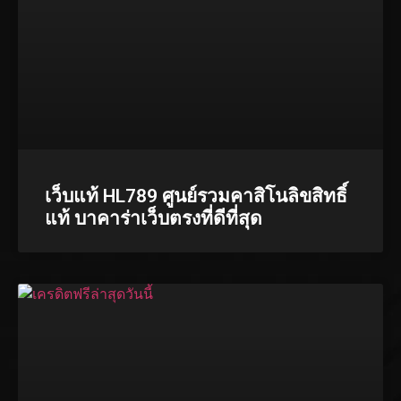
เว็บแท้ HL789 ศูนย์รวมคาสิโนลิขสิทธิ์
แท้ บาคาร่าเว็บตรงที่ดีที่สุด