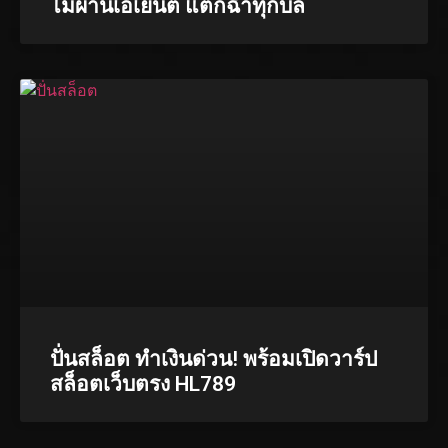
ไม่ผ่านเอเย่นต์ แตกฉ่ำทุกบิล
ปั่นสล็อต ทำเงินด่วน! พร้อมเปิดวาร์ป
สล็อตเว็บตรง HL789