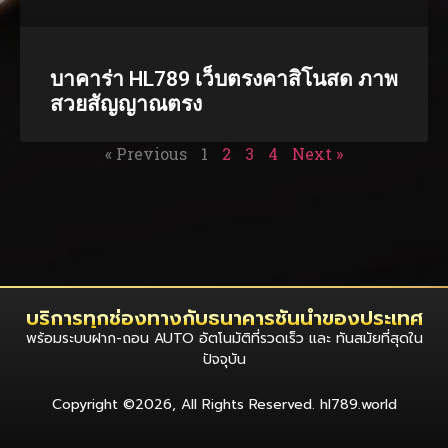
บาคาร่า HL789 เว็บตรงคาสิโนสด ภาพ
สวยสัญญาณตรง
« Previous
1
2
3
4
Next »
บริการทุกช่องทางกับธนาคารชั้นนำของประเทศ
พร้อมระบบฝาก-ถอน AUTO อัตโนมัติที่รวดเร็ว และ ทันสมัยที่สุดใน
ปัจจุบัน
Copyright ©2026, All Rights Reserved. hl789.world