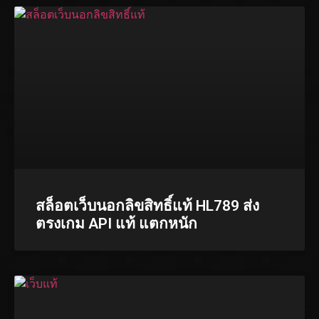
สล็อตเว็บนอกลิขสิทธิ์แท้ HL789 ส่ง
ตรงเกม API แท้ แตกหนัก