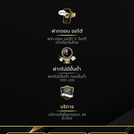
ฝากถอน ออโต้
ฝาก-ถอน ออโต้ 3 วินาที
เจ้าเดียวในไทย
ฝากไม่มีขั้นต่ำ
ฝากไม่มีขั้นต่ำ ถอนขั้นต่ำ
100 บาท
บริการ
บริการดีเยี่ยมตลอด 24
ชั่วโมง